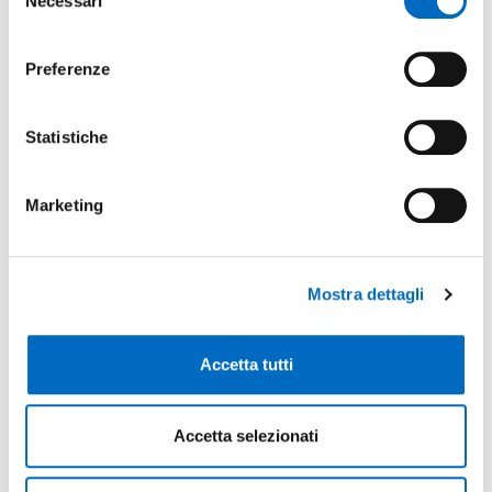
Necessari
del
consenso
Special object
:
Preferenze
No
Statistiche
There are currently no items in this folder.
Marketing
Mostra dettagli
If you have any questions, do not hesitate to
contact us
Accetta tutti
CONTACT US
Accetta selezionati