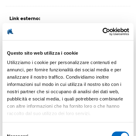
Link esterno
:
Body Text
:
Several multinational companies, leader in their
Questo sito web utilizza i cookie
sectors, set up their business in the province, among
Utilizziamo i cookie per personalizzare contenuti ed
others: Baxter (medical devices), Nestlè (beverage),
annunci, per fornire funzionalità dei social media e per
General Electric (turbines), Baltimore Aircoil (air
analizzare il nostro traffico. Condividiamo inoltre
handling components) and JBS (food).
informazioni sul modo in cui utilizza il nostro sito con i
nostri partner che si occupano di analisi dei dati web,
pubblicità e social media, i quali potrebbero combinarle
Image
:
con altre informazioni che ha fornito loro o che hanno
raccolto dal suo utilizzo dei loro servizi.
Selezione