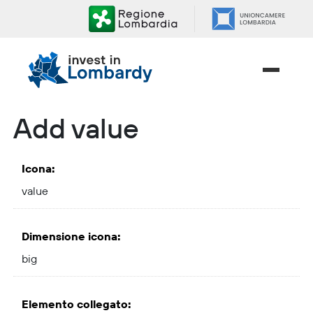
Skip
to
content.
|
Skip
to
navigation
Add value
Icona
:
value
Dimensione icona
:
big
Elemento collegato
: