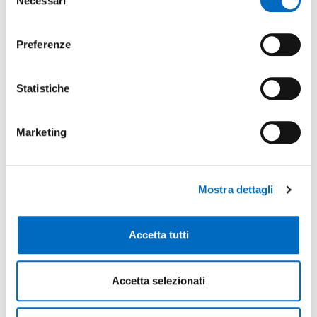
Necessari
del
consenso
Special object
:
Preferenze
No
Statistiche
There are currently no items in this folder.
Marketing
Mostra dettagli
If you have any questions, do not hesitate to
contact us
Accetta tutti
CONTACT US
Accetta selezionati