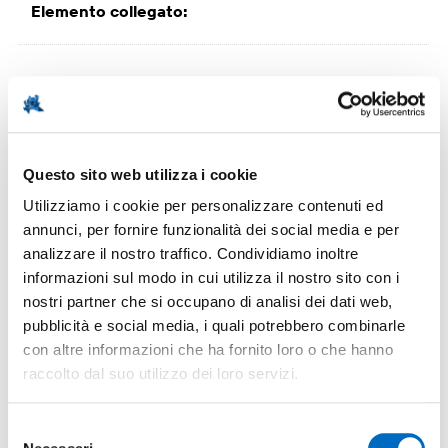
Elemento collegato
:
Link esterno
:
Body Text
:
Questo sito web utilizza i cookie
The area's competitive, dynamic and strongly export-
Utilizziamo i cookie per personalizzare contenuti ed
oriented market has paved the way for the
annunci, per fornire funzionalità dei social media e per
development of existing businesses and the
analizzare il nostro traffico. Condividiamo inoltre
foundation of new ones.
informazioni sul modo in cui utilizza il nostro sito con i
nostri partner che si occupano di analisi dei dati web,
pubblicità e social media, i quali potrebbero combinarle
Image
:
con altre informazioni che ha fornito loro o che hanno
raccolto dal suo utilizzo dei loro servizi.
Selezione