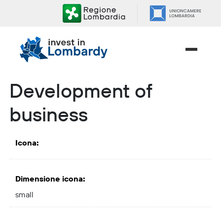
Skip
to
content.
|
Skip
to
navigation
Development of
business
Icona
:
Dimensione icona
:
small