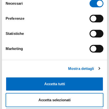
Necessari
del
consenso
Preferenze
Special object
:
No
Statistiche
Non ci sono elementi in questa cartella.
Marketing
Mostra dettagli
Se hai domande, non esitare a contattarci
Accetta tutti
CONTATTACI
Accetta selezionati