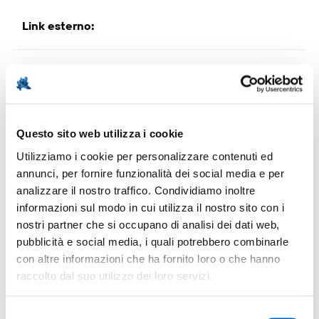
Link esterno
:
Testo del documento
:
Varese esporta in tutto il mondo. La bilancia
commerciale della provincia di Varese è in attivo di
Questo sito web utilizza i cookie
circa 9 miliardi di euro all’anno, mentre oltre il 30% dei
ricavi della produzione é generato dalle sole
Utilizziamo i cookie per personalizzare contenuti ed
esportazioni. Il settore high-tech gli ha conferito un
annunci, per fornire funzionalità dei social media e per
prestigio internazionale e rappresenta il 63% della
analizzare il nostro traffico. Condividiamo inoltre
produzione . Ciò colloca la provincia al primo posto in
informazioni sul modo in cui utilizza il nostro sito con i
Lombardia (43% è il dato medio nazionale).
nostri partner che si occupano di analisi dei dati web,
pubblicità e social media, i quali potrebbero combinarle
con altre informazioni che ha fornito loro o che hanno
raccolto dal suo utilizzo dei loro servizi.
Immagine
:
Selezione