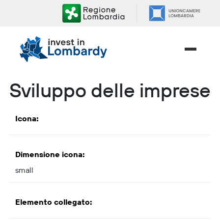
Salta
ai
contenuti.
|
Salta
alla
navigazione
Sviluppo delle imprese
Icona
:
Dimensione icona
:
small
Elemento collegato
: