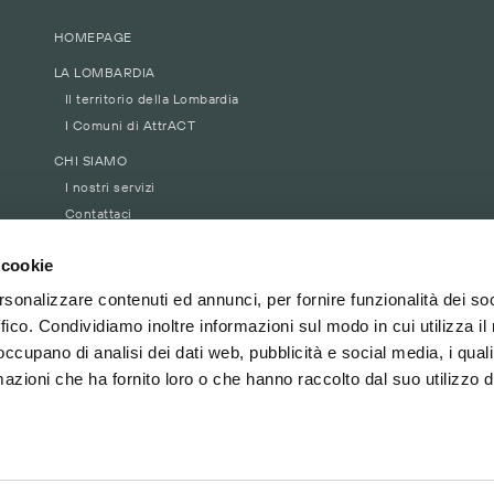
HOMEPAGE
LA LOMBARDIA
Il territorio della Lombardia
I Comuni di AttrACT
CHI SIAMO
I nostri servizi
Contattaci
 cookie
rsonalizzare contenuti ed annunci, per fornire funzionalità dei so
ffico. Condividiamo inoltre informazioni sul modo in cui utilizza il 
 occupano di analisi dei dati web, pubblicità e social media, i qual
azioni che ha fornito loro o che hanno raccolto dal suo utilizzo d