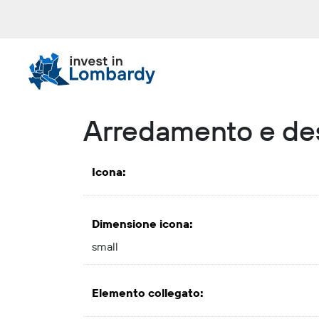
Salta
ai
contenuti.
|
Salta
alla
navigazione
Arredamento e de
Icona
:
Dimensione icona
:
small
Elemento collegato
: