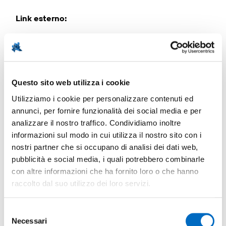
Link esterno
:
Testo del documento
:
I cluster di imprese, come ad esempio il Parco
Questo sito web utilizza i cookie
Tecnologico Padano, e gli importanti centri di ricerca
svolgono un ruolo cruciale nel supporto
Utilizziamo i cookie per personalizzare contenuti ed
dell’innovazione nella provincia di Lodi, senza
annunci, per fornire funzionalità dei social media e per
dimenticare l’eccellente lavoro svolto da risorse umane
analizzare il nostro traffico. Condividiamo inoltre
altamente qualificate.
informazioni sul modo in cui utilizza il nostro sito con i
nostri partner che si occupano di analisi dei dati web,
pubblicità e social media, i quali potrebbero combinarle
con altre informazioni che ha fornito loro o che hanno
Immagine
:
raccolto dal suo utilizzo dei loro servizi.
Selezione
Necessari
del