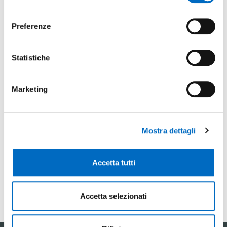
consenso
Special object
:
Preferenze
No
Statistiche
Non ci sono elementi in questa cartella.
Marketing
Mostra dettagli
Se hai domande, non esitare a contattarci
Accetta tutti
CONTATTACI
Accetta selezionati