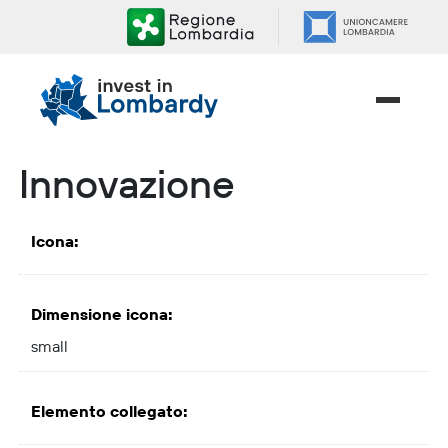
Salta
ai
contenuti.
|
Salta
alla
navigazione
Innovazione
Icona
:
Dimensione icona
:
small
Elemento collegato
: