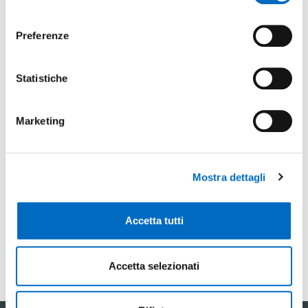
consenso
Special object
:
Preferenze
No
Statistiche
Non ci sono elementi in questa cartella.
Marketing
Mostra dettagli
Se hai domande, non esitare a contattarci
Accetta tutti
CONTATTACI
Accetta selezionati