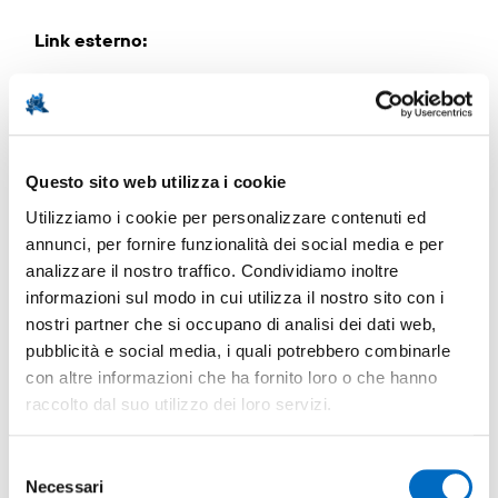
Link esterno
:
Testo del documento
:
Lecco è strategicamente posizionata a soli 45 km da
Questo sito web utilizza i cookie
Milano, con la quale è collegata da autostrade senza
pedaggio e da linee ferroviarie. I 3 principali aeroporti
Utilizziamo i cookie per personalizzare contenuti ed
del Nord (Malpensa, Linate e Orio al Serio) si trovano
annunci, per fornire funzionalità dei social media e per
tutti entro un raggio di 90 km (Orio a 40 km e Linate a
analizzare il nostro traffico. Condividiamo inoltre
55 km).
informazioni sul modo in cui utilizza il nostro sito con i
nostri partner che si occupano di analisi dei dati web,
pubblicità e social media, i quali potrebbero combinarle
con altre informazioni che ha fornito loro o che hanno
Immagine
:
raccolto dal suo utilizzo dei loro servizi.
Selezione
Necessari
del