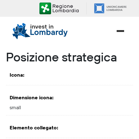
Salta
ai
contenuti.
|
Salta
alla
navigazione
Posizione strategica
Icona
:
Dimensione icona
:
small
Elemento collegato
: