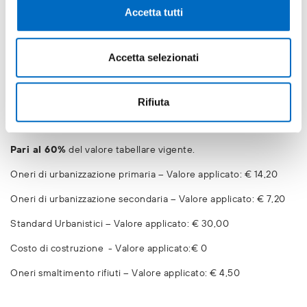
Accetta tutti
Prevede l
’esenzione della TARI:
valore applicato €
0,00 per tre anni
Accetta selezionati
Prevede la
compensazione dei debiti e crediti IMU
e TASI
.
Riduce gli oneri di urbanizzazione
(primari e
Rifiuta
secondari) come segue:
Pari al 60%
del valore tabellare vigente.
Oneri di urbanizzazione primaria – Valore applicato: € 14,20
Oneri di urbanizzazione secondaria – Valore applicato: € 7,20
Standard Urbanistici – Valore applicato: € 30,00
Costo di costruzione - Valore applicato:€ 0
Oneri smaltimento rifiuti – Valore applicato: € 4,50