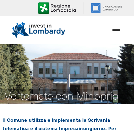
Salta
ai
contenuti.
|
Salta
alla
navigazione
Vertemate con Minoprio
Il Comune utilizza e implementa la Scrivania
telematica e il sistema Impresainungiorno. Per