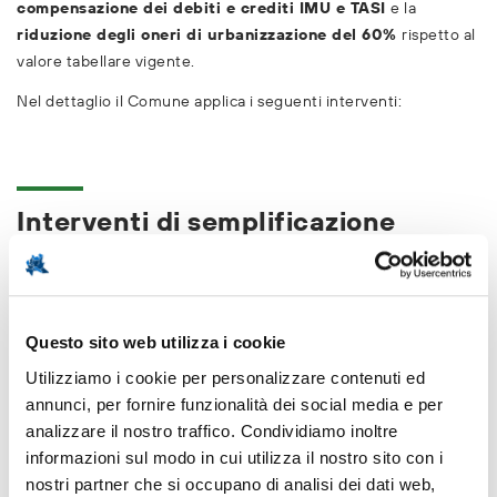
compensazione dei debiti e crediti IMU e TASI
e la
riduzione degli oneri di urbanizzazione del 60%
rispetto al
valore tabellare vigente.
Nel dettaglio il Comune applica i seguenti interventi:
Interventi di semplificazione
Garantisce che il
Piano Attuativo
presentato
dall’impresa sia adottato dalla Giunta Comunale in un
Questo sito web utilizza i cookie
termine
minore di 90 giorni
dalla data di
protocollazione della richiesta.
Utilizziamo i cookie per personalizzare contenuti ed
annunci, per fornire funzionalità dei social media e per
Rilascia, a fronte della completezza dell’istanza, il
analizzare il nostro traffico. Condividiamo inoltre
Permesso di Costruire
in un termine
minore di 60
informazioni sul modo in cui utilizza il nostro sito con i
giorni
dalla richiesta.
nostri partner che si occupano di analisi dei dati web,